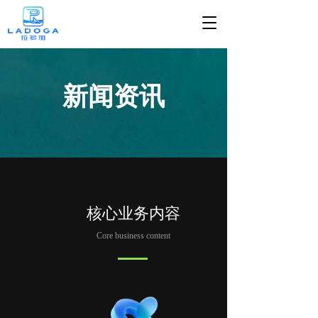
T
o
g
g
l
新闻资讯
e
n
a
v
i
g
a
t
i
核心业务内容
o
n
Core business content